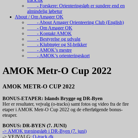
track.dk
- Forskere: Orienteringsløb er sundere end en
almindelig løbetur
About / Om Amager OK
- About Amager Orienteering Club (English)
- Om Amager OK
- Kontakt AMOK
- Bestyrelse og udvalg
- Klubtrøjer og SI-brikker
- AMOK’s mestre
- AMOK’s orienteringskort
AMOK Metr-O Cup 2022
AMOK METR-O CUP 2022
BONUS-ETAPER: Islands Brygge og DR-Byen
Her er resultater, vejvalg (o-tracks) samt fotos og video fra de fire
etaper i AMOK Metr-O Cup 2022 og de efterfølgende bonus-
eteaper.
BONUS: DR-BYEN (7. JUNI)
-> AMOK træningsløb i DR-Byen (7. juni)
-> VEJVALG:
O-track.dk