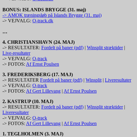
BONUS: ISLANDS BRYGGE (31. maj)
-> AMOK træningsløb på Islands Brygge (31. maj)
-> VEJVALG:
O-track.dk
…
4. CHRISTIANSHAVN (24. MAJ)
-> RESULTATER:
Fordelt på baner (pdf)
|
Winsplit stræktider
|
Live-resultater
-> VEJVALG:
O-track
-> FOTOS:
Af Ernst Poulsen
3. FREDERIKSBERG (17. MAJ)
-> RESULTATER
Fordelt på baner (pdf)
|
Winsplit
|
Liveresultater
-> VEJVALG:
O-track
-> FOTOS:
Af Gert Lillevang
|
Af Ernst Poulsen
2. KASTRUP (10. MAJ)
-> RESULTATER:
Fordelt på baner (pdf)
|
Winsplit stræktider
|
Liveresultater
-> VEJVALG:
O-track
-> FOTOS:
Af Gert Lillevang
|
Af Ernst Poulsen
1. TEGLHOLMEN (3. MAJ)