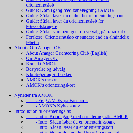
orienteringsløb
Guide: Kom i gang med banelægning i AMOK
Guide: Sådan laver du endnu bedre orienteringsbaner
Guide: Sådan laver du orienteringsløb for
kørestolsbrugere
Guide: Sådan sammenligner du vejvalg på o-track.dk
Forskere: Orienteringsløb er sundere end en almindelig
løbetur
About / Om Amager OK
About Amager Orienteering Club (English)
Om Amager OK
Kontakt AMOK
Bestyrelse og udvalg
Klubtrøjer og SI-brikker
AMOK’s mestre
AMOK’s orienteringskort
Nyheder fra AMOK
- Følg AMOK på Facebook
- AMOK’s Nyhedsbrev
Introduktion til orienteringsløb
- Intro: Kom i gang med orienteringsløb i AMOK
- Intro: Sådan løber du en orienteringsbane
- Intro: Sådan læser du et orienteringskort
- Intro: Her er de ting du ikke må passere i et