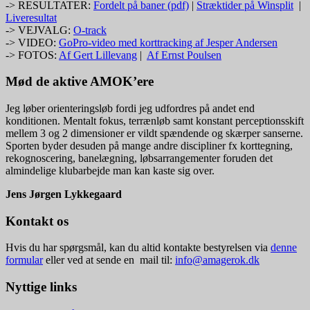
-> RESULTATER:
Fordelt på baner (pdf)
|
Stræktider på Winsplit
|
Liveresultat
-> VEJVALG:
O-track
-> VIDEO:
GoPro-video med korttracking af Jesper Andersen
-> FOTOS:
Af Gert Lillevang
|
Af Ernst Poulsen
Mød de aktive AMOK’ere
Jeg løber orienteringsløb fordi jeg udfordres på andet end
konditionen. Mentalt fokus, terrænløb samt konstant perceptionsskift
mellem 3 og 2 dimensioner er vildt spændende og skærper sanserne.
Sporten byder desuden på mange andre discipliner fx korttegning,
rekognoscering, banelægning, løbsarrangementer foruden det
almindelige klubarbejde man kan kaste sig over.
Jens Jørgen Lykkegaard
Kontakt os
Hvis du har spørgsmål, kan du altid kontakte bestyrelsen via
denne
formular
eller ved at sende en mail til:
info@amagerok.dk
Nyttige links