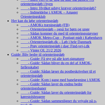
orienteringsløb i byen
- Intro: Hvilket udstyr kræver orienteringsløb?
- Indmeldelse i AMOK – Amager
Orienteringsklub
Her kan du løbe orienteringsløb
- AMOKs træningsløb (FB)
- Orienteringsløb – også for børn og unge
- Sådan kommer du med til orienteringsstævner
- AMOK Metro-Cup – Postjagt midt i København
- Orienteringsløb.dk – Løb i hele Danmark
- Prøv orienteringsløb i dag: Find-vej-i.dk
- Vinter OL 21/2 2026
Guide: Bliv bedre til orienteringsløb
- Guide: Få styr på alle kort-signaturer
- Guide: Sådan bliver du en del af AMOK-
fællesskabet
- Guide: Sådan læser du postbeskrivelser til et
orienteringsløb
- Guide: Kom i gang med banelægning i AMOK
- Guide: Sådan laver du endnu bedre
orienteringsbaner
- Guide: Sådan laver du orienteringsløb for
kørestolsbrugere
- Guide: Sådan sammenligner du vejvalg på o-