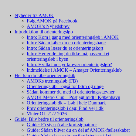
Nyheder fra AMOK
Følg AMOK på Facebook
AMOK’s Nyhedsbrev
Introduktion til orienteringsløb
Intro: Kom i gang med orienteringsløb i AMOK
Intro: Sådan løber du en orienteringsbane
Intro: Sådan læser du et orienteringskort
Intro: Her er de ting du ikke må passere i et
orienteringsløb i byen
Intro: Hvilket udstyr kræver orienteringsløb?
Indmeldelse i AMOK – Amager Orienteringsklub
Her kan du løbe orienteringsløb
AMOKs træningsløb (FB)
Orienteringsløb – også for børn og unge
Sådan kommer du med til orienteringsstævner
AMOK Metro-Cup – Postjagt midt i København
Orienteringsløb.dk – Løb i hele Danmark
Prøv orienteringsløb i dag: Find-vej-i.dk
Vinter OL 21/2 2026
Guide: Bliv bedre til orienteringsløb
Guide: Få styr på alle kort-signaturer
Guide: Sådan bliver du en del af AMOK-fællesskabet
Guide: Sådan læser du postbeskrivelser til et