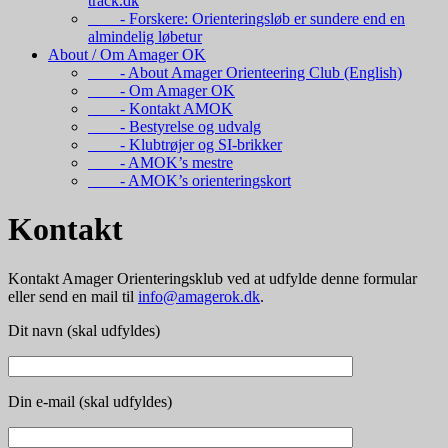
track.dk
- Forskere: Orienteringsløb er sundere end en
almindelig løbetur
About / Om Amager OK
- About Amager Orienteering Club (English)
- Om Amager OK
- Kontakt AMOK
- Bestyrelse og udvalg
- Klubtrøjer og SI-brikker
- AMOK’s mestre
- AMOK’s orienteringskort
Kontakt
Kontakt Amager Orienteringsklub ved at udfylde denne formular
eller send en mail til
info@amagerok.dk
.
Dit navn (skal udfyldes)
Din e-mail (skal udfyldes)