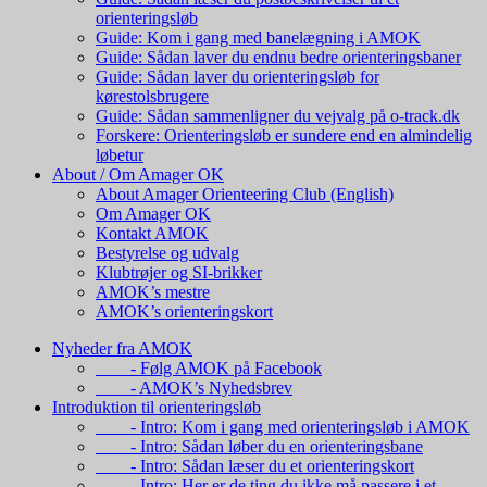
orienteringsløb
Guide: Kom i gang med banelægning i AMOK
Guide: Sådan laver du endnu bedre orienteringsbaner
Guide: Sådan laver du orienteringsløb for
kørestolsbrugere
Guide: Sådan sammenligner du vejvalg på o-track.dk
Forskere: Orienteringsløb er sundere end en almindelig
løbetur
About / Om Amager OK
About Amager Orienteering Club (English)
Om Amager OK
Kontakt AMOK
Bestyrelse og udvalg
Klubtrøjer og SI-brikker
AMOK’s mestre
AMOK’s orienteringskort
Nyheder fra AMOK
- Følg AMOK på Facebook
- AMOK’s Nyhedsbrev
Introduktion til orienteringsløb
- Intro: Kom i gang med orienteringsløb i AMOK
- Intro: Sådan løber du en orienteringsbane
- Intro: Sådan læser du et orienteringskort
- Intro: Her er de ting du ikke må passere i et