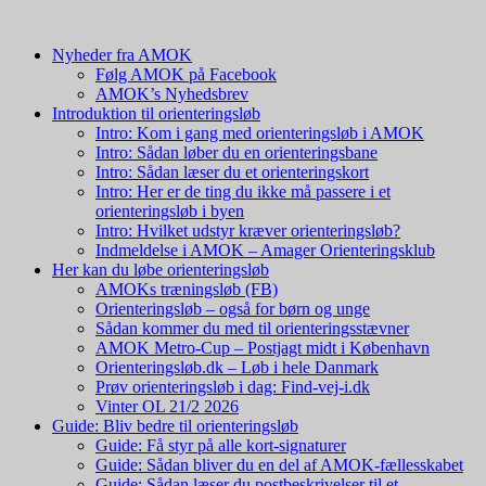
Nyheder fra AMOK
Følg AMOK på Facebook
AMOK’s Nyhedsbrev
Introduktion til orienteringsløb
Intro: Kom i gang med orienteringsløb i AMOK
Intro: Sådan løber du en orienteringsbane
Intro: Sådan læser du et orienteringskort
Intro: Her er de ting du ikke må passere i et
orienteringsløb i byen
Intro: Hvilket udstyr kræver orienteringsløb?
Indmeldelse i AMOK – Amager Orienteringsklub
Her kan du løbe orienteringsløb
AMOKs træningsløb (FB)
Orienteringsløb – også for børn og unge
Sådan kommer du med til orienteringsstævner
AMOK Metro-Cup – Postjagt midt i København
Orienteringsløb.dk – Løb i hele Danmark
Prøv orienteringsløb i dag: Find-vej-i.dk
Vinter OL 21/2 2026
Guide: Bliv bedre til orienteringsløb
Guide: Få styr på alle kort-signaturer
Guide: Sådan bliver du en del af AMOK-fællesskabet
Guide: Sådan læser du postbeskrivelser til et