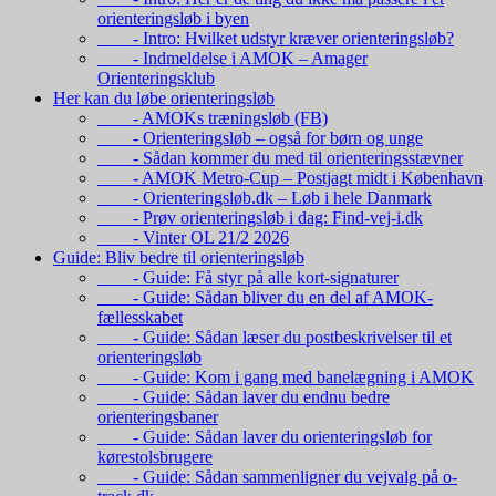
orienteringsløb i byen
- Intro: Hvilket udstyr kræver orienteringsløb?
- Indmeldelse i AMOK – Amager
Orienteringsklub
Her kan du løbe orienteringsløb
- AMOKs træningsløb (FB)
- Orienteringsløb – også for børn og unge
- Sådan kommer du med til orienteringsstævner
- AMOK Metro-Cup – Postjagt midt i København
- Orienteringsløb.dk – Løb i hele Danmark
- Prøv orienteringsløb i dag: Find-vej-i.dk
- Vinter OL 21/2 2026
Guide: Bliv bedre til orienteringsløb
- Guide: Få styr på alle kort-signaturer
- Guide: Sådan bliver du en del af AMOK-
fællesskabet
- Guide: Sådan læser du postbeskrivelser til et
orienteringsløb
- Guide: Kom i gang med banelægning i AMOK
- Guide: Sådan laver du endnu bedre
orienteringsbaner
- Guide: Sådan laver du orienteringsløb for
kørestolsbrugere
- Guide: Sådan sammenligner du vejvalg på o-