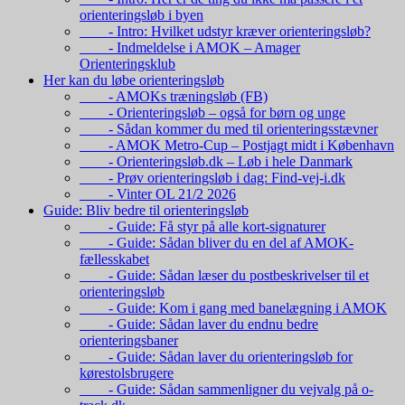
orienteringsløb i byen
- Intro: Hvilket udstyr kræver orienteringsløb?
- Indmeldelse i AMOK – Amager
Orienteringsklub
Her kan du løbe orienteringsløb
- AMOKs træningsløb (FB)
- Orienteringsløb – også for børn og unge
- Sådan kommer du med til orienteringsstævner
- AMOK Metro-Cup – Postjagt midt i København
- Orienteringsløb.dk – Løb i hele Danmark
- Prøv orienteringsløb i dag: Find-vej-i.dk
- Vinter OL 21/2 2026
Guide: Bliv bedre til orienteringsløb
- Guide: Få styr på alle kort-signaturer
- Guide: Sådan bliver du en del af AMOK-
fællesskabet
- Guide: Sådan læser du postbeskrivelser til et
orienteringsløb
- Guide: Kom i gang med banelægning i AMOK
- Guide: Sådan laver du endnu bedre
orienteringsbaner
- Guide: Sådan laver du orienteringsløb for
kørestolsbrugere
- Guide: Sådan sammenligner du vejvalg på o-