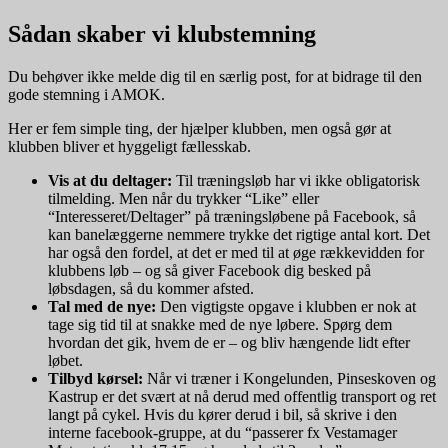
Sådan skaber vi klubstemning
Du behøver ikke melde dig til en særlig post, for at bidrage til den
gode stemning i AMOK.
Her er fem simple ting, der hjælper klubben, men også gør at
klubben bliver et hyggeligt fællesskab.
Vis at du deltager:
Til træningsløb har vi ikke obligatorisk
tilmelding. Men når du trykker “Like” eller
“Interesseret/Deltager” på træningsløbene på Facebook, så
kan banelæggerne nemmere trykke det rigtige antal kort. Det
har også den fordel, at det er med til at øge rækkevidden for
klubbens løb – og så giver Facebook dig besked på
løbsdagen, så du kommer afsted.
Tal med de nye:
Den vigtigste opgave i klubben er nok at
tage sig tid til at snakke med de nye løbere. Spørg dem
hvordan det gik, hvem de er – og bliv hængende lidt efter
løbet.
Tilbyd kørsel:
Når vi træner i Kongelunden, Pinseskoven og
Kastrup er det svært at nå derud med offentlig transport og ret
langt på cykel. Hvis du kører derud i bil, så skrive i den
interne facebook-gruppe, at du “passerer fx Vestamager