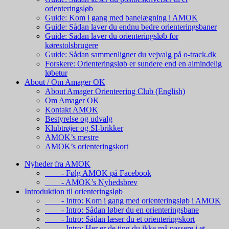
orienteringsløb
Guide: Kom i gang med banelægning i AMOK
Guide: Sådan laver du endnu bedre orienteringsbaner
Guide: Sådan laver du orienteringsløb for
kørestolsbrugere
Guide: Sådan sammenligner du vejvalg på o-track.dk
Forskere: Orienteringsløb er sundere end en almindelig
løbetur
About / Om Amager OK
About Amager Orienteering Club (English)
Om Amager OK
Kontakt AMOK
Bestyrelse og udvalg
Klubtrøjer og SI-brikker
AMOK’s mestre
AMOK’s orienteringskort
Nyheder fra AMOK
- Følg AMOK på Facebook
- AMOK’s Nyhedsbrev
Introduktion til orienteringsløb
- Intro: Kom i gang med orienteringsløb i AMOK
- Intro: Sådan løber du en orienteringsbane
- Intro: Sådan læser du et orienteringskort
- Intro: Her er de ting du ikke må passere i et