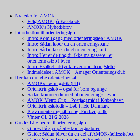
Nyheder fra AMOK
Følg AMOK på Facebook
AMOK’s Nyhedsbrev
Introduktion til orienteringsløb
Intro: Kom i gang med orienteringsløb i AMOK
Intro: Sådan løber du en orienteringsbane
Intro: Sådan læser du et orienteringskort
Intro: Her er de ting du ikke må passere i et
orienteringsløb i byen
Intro: Hvilket udstyr kræver orienteringsløb?
Indmeldelse i AMOK – Amager Orienteringsklub
Her kan du løbe orienteringsløb
AMOKs træningsløb (FB)
Orienteringsløb – også for børn og unge
Sådan kommer du med til orienteringsstævner
AMOK Metro-Cup – Postjagt midt i København
Orienteringsløb.dk – Løb i hele Danmark
Prøv orienteringsløb i dag: Find-vej-i.dk
Vinter OL 21/2 2026
Guide: Bliv bedre til orienteringsløb
Guide: Få styr på alle kort-signaturer
Guide: Sådan bliver du en del af AMOK-fællesskabet
Guide: Sådan læser du postbeskrivelser til et