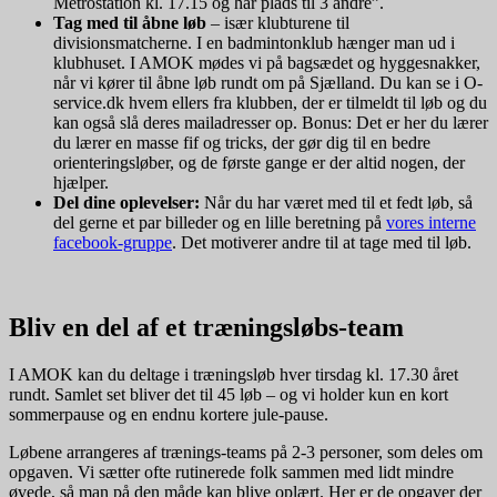
Metrostation kl. 17.15 og har plads til 3 andre”.
Tag med til åbne løb
– især klubturene til
divisionsmatcherne. I en badmintonklub hænger man ud i
klubhuset. I AMOK mødes vi på bagsædet og hyggesnakker,
når vi kører til åbne løb rundt om på Sjælland. Du kan se i O-
service.dk hvem ellers fra klubben, der er tilmeldt til løb og du
kan også slå deres mailadresser op. Bonus: Det er her du lærer
du lærer en masse fif og tricks, der gør dig til en bedre
orienteringsløber, og de første gange er der altid nogen, der
hjælper.
Del dine oplevelser:
Når du har været med til et fedt løb, så
del gerne et par billeder og en lille beretning på
vores interne
facebook-gruppe
. Det motiverer andre til at tage med til løb.
Bliv en del af et træningsløbs-team
I AMOK kan du deltage i træningsløb hver tirsdag kl. 17.30 året
rundt. Samlet set bliver det til 45 løb – og vi holder kun en kort
sommerpause og en endnu kortere jule-pause.
Løbene arrangeres af trænings-teams på 2-3 personer, som deles om
opgaven. Vi sætter ofte rutinerede folk sammen med lidt mindre
øvede, så man på den måde kan blive oplært. Her er de opgaver der