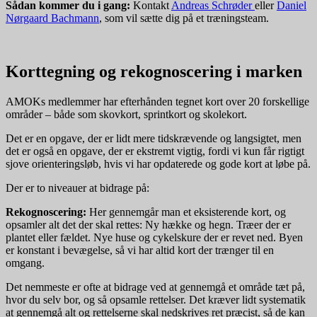
Sådan kommer du i gang:
Kontakt
Andreas Schrøder
eller
Daniel
Nørgaard Bachmann
, som vil sætte dig på et træningsteam.
Korttegning og rekognoscering i marken
AMOKs medlemmer har efterhånden tegnet kort over 20 forskellige
områder – både som skovkort, sprintkort og skolekort.
Det er en opgave, der er lidt mere tidskrævende og langsigtet, men
det er også en opgave, der er ekstremt vigtig, fordi vi kun får rigtigt
sjove orienteringsløb, hvis vi har opdaterede og gode kort at løbe på.
Der er to niveauer at bidrage på:
Rekognoscering:
Her gennemgår man et eksisterende kort, og
opsamler alt det der skal rettes: Ny hække og hegn. Træer der er
plantet eller fældet. Nye huse og cykelskure der er revet ned. Byen
er konstant i bevægelse, så vi har altid kort der trænger til en
omgang.
Det nemmeste er ofte at bidrage ved at gennemgå et område tæt på,
hvor du selv bor, og så opsamle rettelser. Det kræver lidt systematik
at gennemgå alt og rettelserne skal nedskrives ret præcist, så de kan