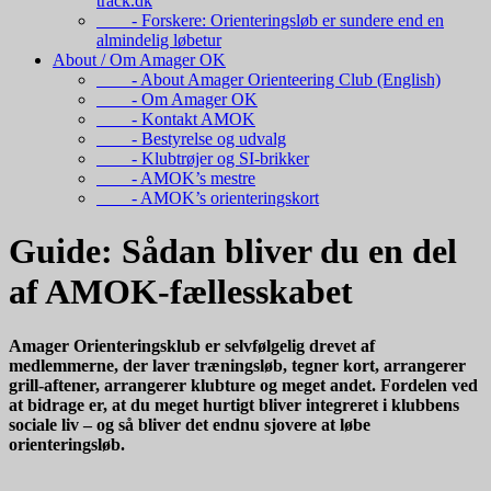
track.dk
- Forskere: Orienteringsløb er sundere end en
almindelig løbetur
About / Om Amager OK
- About Amager Orienteering Club (English)
- Om Amager OK
- Kontakt AMOK
- Bestyrelse og udvalg
- Klubtrøjer og SI-brikker
- AMOK’s mestre
- AMOK’s orienteringskort
Guide: Sådan bliver du en del
af AMOK-fællesskabet
Amager Orienteringsklub er selvfølgelig drevet af
medlemmerne, der laver træningsløb, tegner kort, arrangerer
grill-aftener, arrangerer klubture og meget andet. Fordelen ved
at bidrage er, at du meget hurtigt bliver integreret i klubbens
sociale liv – og så bliver det endnu sjovere at løbe
orienteringsløb.