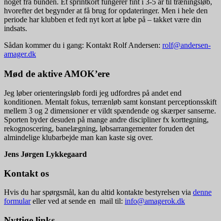
noget fra bunden. Et sprintkort fungerer fint i 3-5 år til træningsløb,
hvorefter det begynder at få brug for opdateringer. Men i hele den
periode har klubben et fedt nyt kort at løbe på – takket være din
indsats.
Sådan kommer du i gang: Kontakt Rolf Andersen:
rolf@andersen-
amager.dk
Mød de aktive AMOK’ere
Jeg løber orienteringsløb fordi jeg udfordres på andet end
konditionen. Mentalt fokus, terrænløb samt konstant perceptionsskift
mellem 3 og 2 dimensioner er vildt spændende og skærper sanserne.
Sporten byder desuden på mange andre discipliner fx korttegning,
rekognoscering, banelægning, løbsarrangementer foruden det
almindelige klubarbejde man kan kaste sig over.
Jens Jørgen Lykkegaard
Kontakt os
Hvis du har spørgsmål, kan du altid kontakte bestyrelsen via
denne
formular
eller ved at sende en mail til:
info@amagerok.dk
Nyttige links