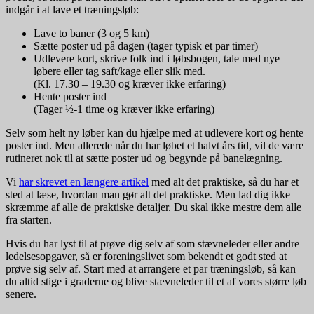
indgår i at lave et træningsløb:
Lave to baner (3 og 5 km)
Sætte poster ud på dagen (tager typisk et par timer)
Udlevere kort, skrive folk ind i løbsbogen, tale med nye
løbere eller tag saft/kage eller slik med.
(Kl. 17.30 – 19.30 og kræver ikke erfaring)
Hente poster ind
(Tager ½-1 time og kræver ikke erfaring)
Selv som helt ny løber kan du hjælpe med at udlevere kort og hente
poster ind. Men allerede når du har løbet et halvt års tid, vil de være
rutineret nok til at sætte poster ud og begynde på banelægning.
Vi
har skrevet en længere artikel
med alt det praktiske, så du har et
sted at læse, hvordan man gør alt det praktiske. Men lad dig ikke
skræmme af alle de praktiske detaljer. Du skal ikke mestre dem alle
fra starten.
Hvis du har lyst til at prøve dig selv af som stævneleder eller andre
ledelsesopgaver, så er foreningslivet som bekendt et godt sted at
prøve sig selv af. Start med at arrangere et par træningsløb, så kan
du altid stige i graderne og blive stævneleder til et af vores større løb
senere.