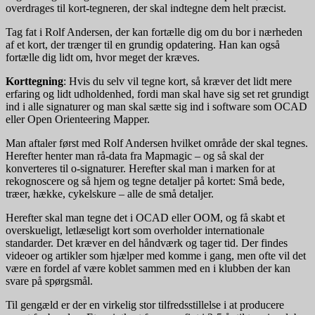
overdrages til kort-tegneren, der skal indtegne dem helt præcist.
Tag fat i Rolf Andersen, der kan fortælle dig om du bor i nærheden
af et kort, der trænger til en grundig opdatering. Han kan også
fortælle dig lidt om, hvor meget der kræves.
Korttegning
: Hvis du selv vil tegne kort, så kræver det lidt mere
erfaring og lidt udholdenhed, fordi man skal have sig set ret grundigt
ind i alle signaturer og man skal sætte sig ind i software som OCAD
eller Open Orienteering Mapper.
Man aftaler først med Rolf Andersen hvilket område der skal tegnes.
Herefter henter man rå-data fra Mapmagic – og så skal der
konverteres til o-signaturer. Herefter skal man i marken for at
rekognoscere og så hjem og tegne detaljer på kortet: Små bede,
træer, hække, cykelskure – alle de små detaljer.
Herefter skal man tegne det i OCAD eller OOM, og få skabt et
overskueligt, letlæseligt kort som overholder internationale
standarder. Det kræver en del håndværk og tager tid. Der findes
videoer og artikler som hjælper med komme i gang, men ofte vil det
være en fordel af være koblet sammen med en i klubben der kan
svare på spørgsmål.
Til gengæld er der en virkelig stor tilfredsstillelse i at producere