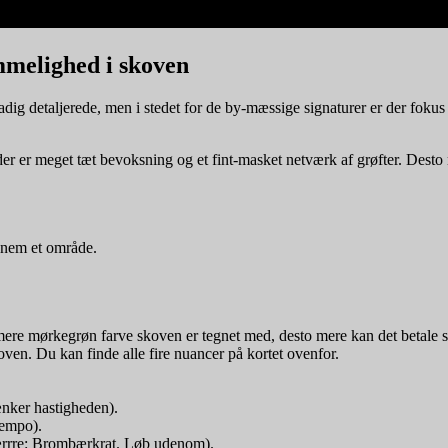
mmelighed i skoven
dig detaljerede, men i stedet for de by-mæssige signaturer er der fokus
r er meget tæt bevoksning og et fint-masket netværk af grøfter. Desto 
ennem et område.
o mere mørkegrøn farve skoven er tegnet med, desto mere kan det betale
ven. Du kan finde alle fire nuancer på kortet ovenfor.
nker hastigheden).
tempo).
ærrre: Brombærkrat. Løb udenom).