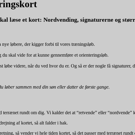
ringskort
skal læse et kort: Nordvending, signaturerne og størr
a nye løbere, der kigger forbi til vores træningsløb.
 du skal vide for at kunne gennemføre et orienteringsløb.
st løbe videre, når du ved hvor du er. Og så er der nogle få signaturer, d
t du løber sammen med din søn eller datter de første gange.
med terrænet rundt om dig. Vi kalder det at “retvende” eller “nordvende” k
drejning af kortet, så alt falder i hak.
 retning, så vender vi hele tiden kortet, så det passer med terrænet rundt