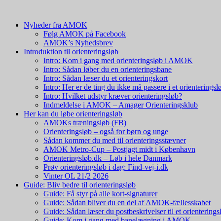
Nyheder fra AMOK
Følg AMOK på Facebook
AMOK’s Nyhedsbrev
Introduktion til orienteringsløb
Intro: Kom i gang med orienteringsløb i AMOK
Intro: Sådan løber du en orienteringsbane
Intro: Sådan læser du et orienteringskort
Intro: Her er de ting du ikke må passere i et orienteringsl
Intro: Hvilket udstyr kræver orienteringsløb?
Indmeldelse i AMOK – Amager Orienteringsklub
Her kan du løbe orienteringsløb
AMOKs træningsløb (FB)
Orienteringsløb – også for børn og unge
Sådan kommer du med til orienteringsstævner
AMOK Metro-Cup – Postjagt midt i København
Orienteringsløb.dk – Løb i hele Danmark
Prøv orienteringsløb i dag: Find-vej-i.dk
Vinter OL 21/2 2026
Guide: Bliv bedre til orienteringsløb
Guide: Få styr på alle kort-signaturer
Guide: Sådan bliver du en del af AMOK-fællesskabet
Guide: Sådan læser du postbeskrivelser til et orienterings
Guide: Kom i gang med banelægning i AMOK