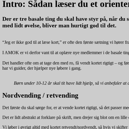
Intro: Sådan læser du et oriente
Der er tre basale ting du skal have styr på, når du 
med lidt øvelse, bliver man hurtigt god til det.
“Jeg er ikke god til at læse kort,” er ofte den første sætning vi hører fr
I AMOK er vi derfor vant til at oplære nye medlemmer i de basale ting
Det handler ofte om at tage den med ro, få vendt kortet rigtigt – og før
har vi guider, der hjælper nye løbere i gang.
Børn under 10-12 år skal tit have lidt hjælp, så vi anbefaler a
Nordvending / retvending
Det første du skal sørge for, er at vende kortet rigtigt, så det passer 
Det er lidt abstrakt at forklare på skrift, men drejer sig blot om en lille 
Vi løber i øvrigt altid med kortet retvendt/nordvendt, så hvis vi skifter