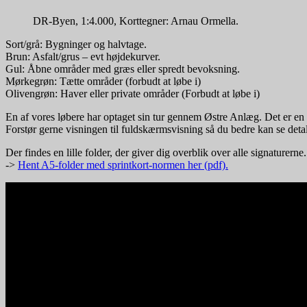
DR-Byen, 1:4.000, Korttegner: Arnau Ormella.
Sort/grå: Bygninger og halvtage.
Brun: Asfalt/grus – evt højdekurver.
Gul: Åbne områder med græs eller spredt bevoksning.
Mørkegrøn: Tætte områder (forbudt at løbe i)
Olivengrøn: Haver eller private områder (Forbudt at løbe i)
En af vores løbere har optaget sin tur gennem Østre Anlæg. Det er en
Forstør gerne visningen til fuldskærmsvisning så du bedre kan se detal
Der findes en lille folder, der giver dig overblik over alle signaturern
->
Hent A5-folder med sprintkort-normen her (pdf).