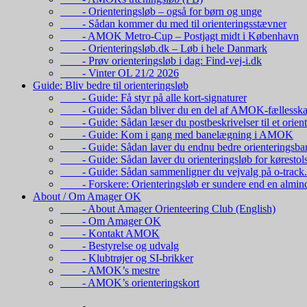
- Orienteringsløb – også for børn og unge
- Sådan kommer du med til orienteringsstævner
- AMOK Metro-Cup – Postjagt midt i København
- Orienteringsløb.dk – Løb i hele Danmark
- Prøv orienteringsløb i dag: Find-vej-i.dk
- Vinter OL 21/2 2026
Guide: Bliv bedre til orienteringsløb
- Guide: Få styr på alle kort-signaturer
- Guide: Sådan bliver du en del af AMOK-fællesska
- Guide: Sådan læser du postbeskrivelser til et orient
- Guide: Kom i gang med banelægning i AMOK
- Guide: Sådan laver du endnu bedre orienteringsba
- Guide: Sådan laver du orienteringsløb for kørestol
- Guide: Sådan sammenligner du vejvalg på o-track
- Forskere: Orienteringsløb er sundere end en almind
About / Om Amager OK
- About Amager Orienteering Club (English)
- Om Amager OK
- Kontakt AMOK
- Bestyrelse og udvalg
- Klubtrøjer og SI-brikker
- AMOK’s mestre
- AMOK’s orienteringskort