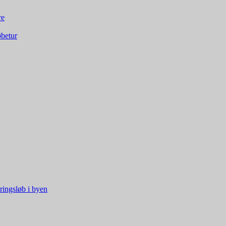
re
øbetur
ringsløb i byen