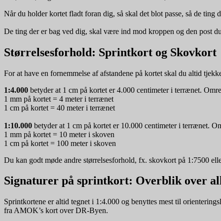
Når du holder kortet fladt foran dig, så skal det blot passe, så de ting d
De ting der er bag ved dig, skal være ind mod kroppen og den post du 
Størrelsesforhold: Sprintkort og Skovkort
For at have en fornemmelse af afstandene på kortet skal du altid tjekke
1:4.000
betyder at 1 cm på kortet er 4.000 centimeter i terrænet. Omreg
1 mm på kortet = 4 meter i terrænet
1 cm på kortet = 40 meter i terrænet
1:10.000
betyder at 1 cm på kortet er 10.000 centimeter i terrænet. Omr
1 mm på kortet = 10 meter i skoven
1 cm på kortet = 100 meter i skoven
Du kan godt møde andre størrelsesforhold, fx. skovkort på 1:7500 eller
Signaturer på sprintkort: Overblik over all
Sprintkortene er altid tegnet i 1:4.000 og benyttes mest til orienterin
fra AMOK’s kort over DR-Byen.