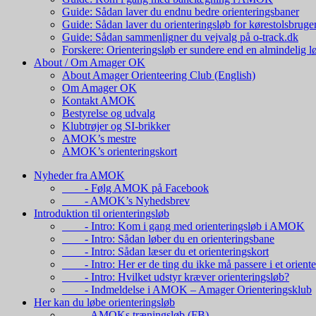
Guide: Sådan laver du endnu bedre orienteringsbaner
Guide: Sådan laver du orienteringsløb for kørestolsbruge
Guide: Sådan sammenligner du vejvalg på o-track.dk
Forskere: Orienteringsløb er sundere end en almindelig l
About / Om Amager OK
About Amager Orienteering Club (English)
Om Amager OK
Kontakt AMOK
Bestyrelse og udvalg
Klubtrøjer og SI-brikker
AMOK’s mestre
AMOK’s orienteringskort
Nyheder fra AMOK
- Følg AMOK på Facebook
- AMOK’s Nyhedsbrev
Introduktion til orienteringsløb
- Intro: Kom i gang med orienteringsløb i AMOK
- Intro: Sådan løber du en orienteringsbane
- Intro: Sådan læser du et orienteringskort
- Intro: Her er de ting du ikke må passere i et oriente
- Intro: Hvilket udstyr kræver orienteringsløb?
- Indmeldelse i AMOK – Amager Orienteringsklub
Her kan du løbe orienteringsløb
- AMOKs træningsløb (FB)