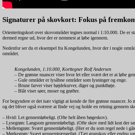
Signaturer på skovkort: Fokus på fremko
Orienteringskort over skovområder tegnes normal i 1:10.000. De er sta
dermed regne ud, hvor der er nemmest at løbe igennem.
Nedenfor ser du et eksempel fra Kongelunden, hvor der i nogle område
området.
Kongelunden, 1:10.000, Korttegner Rolf Andersen
– De grønne nuancer viser hvor let eller svært det er at løbe g
– Gule områder er lysåbne områder som lysninger og enge.
– Brune farver viser højdekurver, diger og punkthøje.
– Blåt viser søer, moser og grøfter.
For begyndere er det især vigtigt at kende de fire grønne nuancer. J
og det bliver også sværere at finde vej og holde en retning gennem sko
– Hvid: Let gennemløbeligt. (Ofte helt åben bøgeskov).
– Lysegrøn: Langsom gennemløbeligt. (Ofte skov med lidt krat der sæ
– Mellemgrøn: Svært gennemløbeligt. (Her er du som regel nede i gå
– Mørkegrøn: Svært gennemtrængeligt. (Tæt granskov eller endnu v