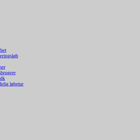
bet
eringsløb
ner
sbrugere
.dk
elig løbetur