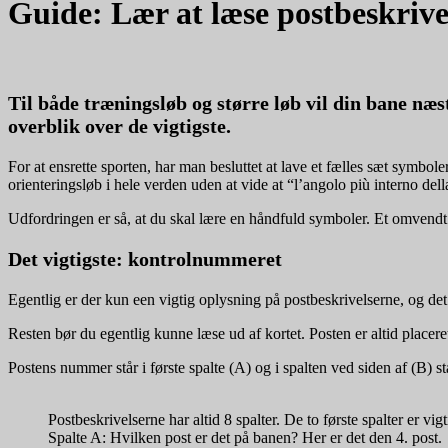
Guide: Lær at læse postbeskrive
Til både træningsløb og større løb vil din bane næs
overblik over de vigtigste.
For at ensrette sporten, har man besluttet at lave et fælles sæt symbol
orienteringsløb i hele verden uden at vide at “l’angolo più interno del
Udfordringen er så, at du skal lære en håndfuld symboler. Et omvendt b
Det vigtigste: kontrolnummeret
Egentlig er der kun een vigtig oplysning på postbeskrivelserne, og de
Resten bør du egentlig kunne læse ud af kortet. Posten er altid placere
Postens nummer står i første spalte (A) og i spalten ved siden af (B) 
Postbeskrivelserne har altid 8 spalter. De to første spalter er vigt
Spalte A: Hvilken post er det på banen? Her er det den 4. post.