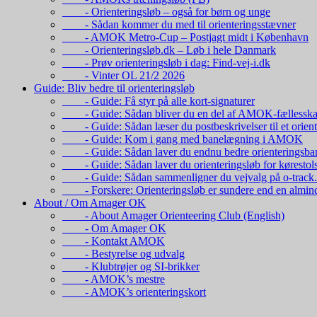
- Orienteringsløb – også for børn og unge
- Sådan kommer du med til orienteringsstævner
- AMOK Metro-Cup – Postjagt midt i København
- Orienteringsløb.dk – Løb i hele Danmark
- Prøv orienteringsløb i dag: Find-vej-i.dk
- Vinter OL 21/2 2026
Guide: Bliv bedre til orienteringsløb
- Guide: Få styr på alle kort-signaturer
- Guide: Sådan bliver du en del af AMOK-fællesska
- Guide: Sådan læser du postbeskrivelser til et orient
- Guide: Kom i gang med banelægning i AMOK
- Guide: Sådan laver du endnu bedre orienteringsba
- Guide: Sådan laver du orienteringsløb for kørestol
- Guide: Sådan sammenligner du vejvalg på o-track
- Forskere: Orienteringsløb er sundere end en almind
About / Om Amager OK
- About Amager Orienteering Club (English)
- Om Amager OK
- Kontakt AMOK
- Bestyrelse og udvalg
- Klubtrøjer og SI-brikker
- AMOK’s mestre
- AMOK’s orienteringskort