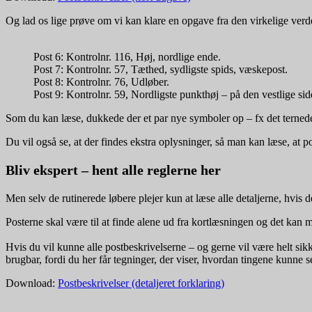
Og lad os lige prøve om vi kan klare en opgave fra den virkelige verde
Post 6: Kontrolnr. 116, Høj, nordlige ende.
Post 7: Kontrolnr. 57, Tæthed, sydligste spids, væskepost.
Post 8: Kontrolnr. 76, Udløber.
Post 9: Kontrolnr. 59, Nordligste punkthøj – på den vestlige sid
Som du kan læse, dukkede der et par nye symboler op – fx det ternede
Du vil også se, at der findes ekstra oplysninger, så man kan læse, at po
Bliv ekspert – hent alle reglerne her
Men selv de rutinerede løbere plejer kun at læse alle detaljerne, hvis d
Posterne skal være til at finde alene ud fra kortlæsningen og det kan m
Hvis du vil kunne alle postbeskrivelserne – og gerne vil være helt sikk
brugbar, fordi du her får tegninger, der viser, hvordan tingene kunne se
Download:
Postbeskrivelser (detaljeret forklaring)