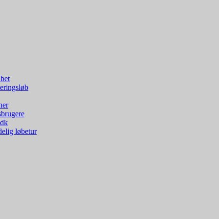
bet
eringsløb
ner
sbrugere
.dk
elig løbetur