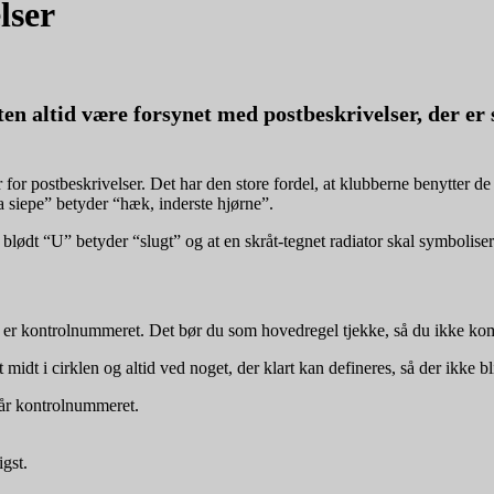
lser
ten altid være forsynet med postbeskrivelser, der e
er for postbeskrivelser. Det har den store fordel, at klubberne benytter
la siepe” betyder “hæk, inderste hjørne”.
lødt “U” betyder “slugt” og at en skråt-tegnet radiator skal symbolisere
t er kontrolnummeret. Det bør du som hovedregel tjekke, så du ikke kom
t midt i cirklen og altid ved noget, der klart kan defineres, så der ikke 
står kontrolnummeret.
igst.