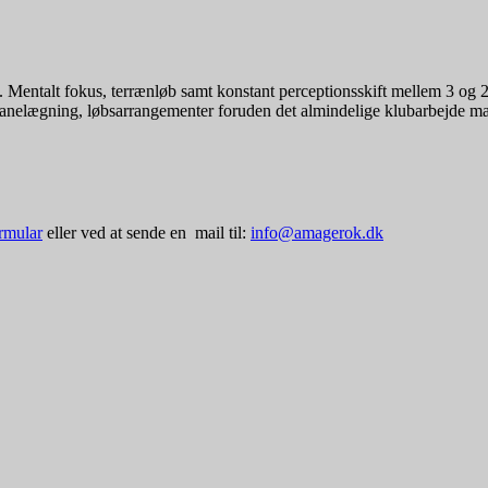
en. Mentalt fokus, terrænløb samt konstant perceptionsskift mellem 3 og
banelægning, løbsarrangementer foruden det almindelige klubarbejde ma
rmular
eller ved at sende en mail til:
info@amagerok.dk