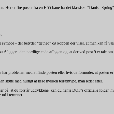
n. Her er fire poster fra en H55-bane fra det klassiske “Danish Spring”
e.
 symbol – der betyder “tæthed” og koppen der viser, at man kan få væs
st 6 ligger i den nordlige ende af højen og, at der ved post 9 er tale om
e har problemer med at finde posten eller hvis de formoder, at posten er 
an støtte med hurtigt at læse hvilken terræntype, man leder efter.
er på, at du forstår udtrykkene, kan du hente DOF’s officielle folder, hv
 ud i terrænet.