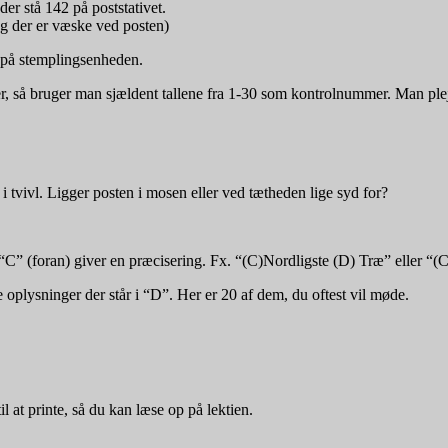
er stå 142 på poststativet.
 og der er væske ved posten)
 på stemplingsenheden.
 så bruger man sjældent tallene fra 1-30 som kontrolnummer. Man plej
i tvivl. Ligger posten i mosen eller ved tætheden lige syd for?
e “C” (foran) giver en præcisering. Fx. “(C)Nordligste (D) Træ” eller “(C
 oplysninger der står i “D”. Her er 20 af dem, du oftest vil møde.
l at printe, så du kan læse op på lektien.