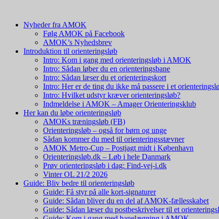
Nyheder fra AMOK
Følg AMOK på Facebook
AMOK’s Nyhedsbrev
Introduktion til orienteringsløb
Intro: Kom i gang med orienteringsløb i AMOK
Intro: Sådan løber du en orienteringsbane
Intro: Sådan læser du et orienteringskort
Intro: Her er de ting du ikke må passere i et orienteringsl
Intro: Hvilket udstyr kræver orienteringsløb?
Indmeldelse i AMOK – Amager Orienteringsklub
Her kan du løbe orienteringsløb
AMOKs træningsløb (FB)
Orienteringsløb – også for børn og unge
Sådan kommer du med til orienteringsstævner
AMOK Metro-Cup – Postjagt midt i København
Orienteringsløb.dk – Løb i hele Danmark
Prøv orienteringsløb i dag: Find-vej-i.dk
Vinter OL 21/2 2026
Guide: Bliv bedre til orienteringsløb
Guide: Få styr på alle kort-signaturer
Guide: Sådan bliver du en del af AMOK-fællesskabet
Guide: Sådan læser du postbeskrivelser til et orienterings
Guide: Kom i gang med banelægning i AMOK