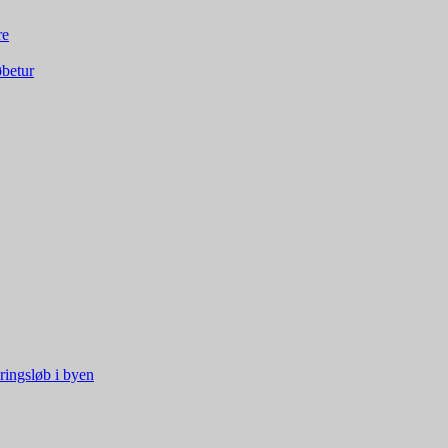
re
øbetur
ringsløb i byen