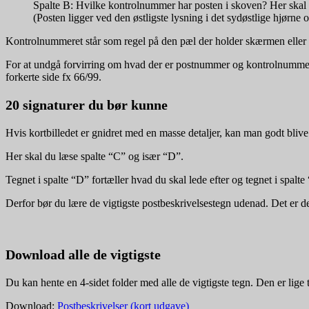
Spalte B: Hvilke kontrolnummer har posten i skoven? Her skal d
(Posten ligger ved den østligste lysning i det sydøstlige hjørne
Kontrolnummeret står som regel på den pæl der holder skærmen eller
For at undgå forvirring om hvad der er postnummer og kontrolnummer,
forkerte side fx 66/99.
20 signaturer du bør kunne
Hvis kortbilledet er gnidret med en masse detaljer, kan man godt blive 
Her skal du læse spalte “C” og især “D”.
Tegnet i spalte “D” fortæller hvad du skal lede efter og tegnet i spalt
Derfor bør du lære de vigtigste postbeskrivelsestegn udenad. Det er de
Download alle de vigtigste
Du kan hente en 4-sidet folder med alle de vigtigste tegn. Den er lige ti
Download:
Postbeskrivelser (kort udgave)