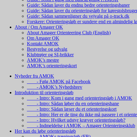
Guide: Sådan laver du endnu bedre orienteringsbaner
Guide: Sådan laver du orienteringsløb for kørestolsbruge
Guide: Sådan sammenligner du vejvalg på o-track.dk
Forskere: Orienteringsløb er sundere end en almindelig l
About / Om Amager OK
About Amager Orienteering Club (English)
Om Amager OK
Kontakt AMOK
Bestyrelse og udvalg
Klubtrøjer og SI-brikker
AMOK’s mestre
AMOK’s orienteringskort
Nyheder fra AMOK
- Følg AMOK på Facebook
- AMOK’s Nyhedsbrev
Introduktion til orienteringsløb
- Intro: Kom i gang med orienteringsløb i AMOK
- Intro: Sådan løber du en orienteringsbane
- Intro: Sådan læser du et orienteringskort
- Intro: Her er de ting du ikke må passere i et oriente
- Intro: Hvilket udstyr kræver orienteringsløb?
- Indmeldelse i AMOK – Amager Orienteringsklub
Her kan du løbe orienteringsløb
- AMOKs træningsløb (FB)