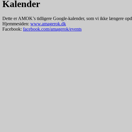
Kalender
Dette er AMOK’s tidligere Google-kalender, som vi ikke længere opda
Hjemmesiden:
www.amagerok.dk
Facebook:
facebook.com/amagerok/events