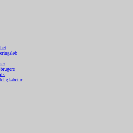
bet
eringsløb
ner
sbrugere
.dk
elig løbetur