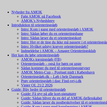
Nyheder fra AMOK
Følg AMOK på Facebook
AMOK’s Nyhedsbrev
Introduktion til orienteringsløb
Intro: Kom i gang med orienteringsløb i AMOK
Intro: Sådan løber du en orienteringsbane
Intro: Sådan læser du et orienteringskort
Intro: Her er de ting du ikke må passere i et orienteringsl
Intro: Hvilket udstyr kræver orienteringsløb?
Indmeldelse i AMOK – Amager Orienteringsklub
Her kan du løbe orienteringsløb
AMOKs træningsløb (FB)
Orienteringsløb – også for børn og unge
Sådan kommer du med til orienteringsstævner
AMOK Metro-Cup – Postjagt midt i København
Orienteringsløb.dk – Løb i hele Danmark
Prøv orienteringsløb i dag: Find-vej-i.dk
Vinter OL 21/2 2026
Guide: Bliv bedre til orienteringsløb
Guide: Få styr på alle kort-signaturer
Guide: Sådan bliver du en del af AMOK-fællesskabet
Guide: Sådan læser du postbeskrivelser til et orienterings
Guide: Kom i gang med banelægning i AMOK