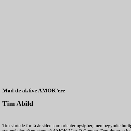
Mød de aktive AMOK’ere
Tim Abild
Tim startede for få år siden som orienteringsløber, men begyndte hurt
stævneleder på en etape på AMOK Metr-O Cuppen. Derudover er han s