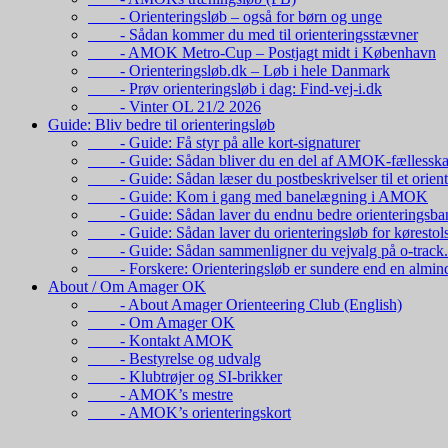
- Orienteringsløb – også for børn og unge
- Sådan kommer du med til orienteringsstævner
- AMOK Metro-Cup – Postjagt midt i København
- Orienteringsløb.dk – Løb i hele Danmark
- Prøv orienteringsløb i dag: Find-vej-i.dk
- Vinter OL 21/2 2026
Guide: Bliv bedre til orienteringsløb
- Guide: Få styr på alle kort-signaturer
- Guide: Sådan bliver du en del af AMOK-fællesska
- Guide: Sådan læser du postbeskrivelser til et orient
- Guide: Kom i gang med banelægning i AMOK
- Guide: Sådan laver du endnu bedre orienteringsba
- Guide: Sådan laver du orienteringsløb for kørestol
- Guide: Sådan sammenligner du vejvalg på o-track
- Forskere: Orienteringsløb er sundere end en almind
About / Om Amager OK
- About Amager Orienteering Club (English)
- Om Amager OK
- Kontakt AMOK
- Bestyrelse og udvalg
- Klubtrøjer og SI-brikker
- AMOK’s mestre
- AMOK’s orienteringskort