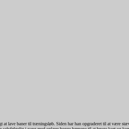
igt at lave baner til træningsløb. Siden har han opgraderet til at være
elvfølgelig i gang med oplære begge børnene til at bruge kort og ko