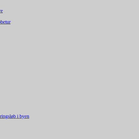
re
øbetur
ringsløb i byen