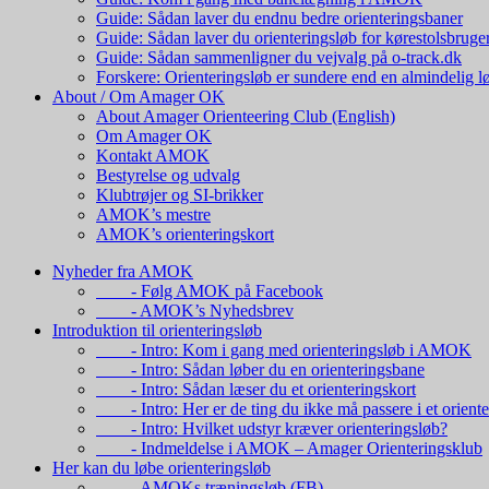
Guide: Sådan laver du endnu bedre orienteringsbaner
Guide: Sådan laver du orienteringsløb for kørestolsbruge
Guide: Sådan sammenligner du vejvalg på o-track.dk
Forskere: Orienteringsløb er sundere end en almindelig l
About / Om Amager OK
About Amager Orienteering Club (English)
Om Amager OK
Kontakt AMOK
Bestyrelse og udvalg
Klubtrøjer og SI-brikker
AMOK’s mestre
AMOK’s orienteringskort
Nyheder fra AMOK
- Følg AMOK på Facebook
- AMOK’s Nyhedsbrev
Introduktion til orienteringsløb
- Intro: Kom i gang med orienteringsløb i AMOK
- Intro: Sådan løber du en orienteringsbane
- Intro: Sådan læser du et orienteringskort
- Intro: Her er de ting du ikke må passere i et oriente
- Intro: Hvilket udstyr kræver orienteringsløb?
- Indmeldelse i AMOK – Amager Orienteringsklub
Her kan du løbe orienteringsløb
- AMOKs træningsløb (FB)