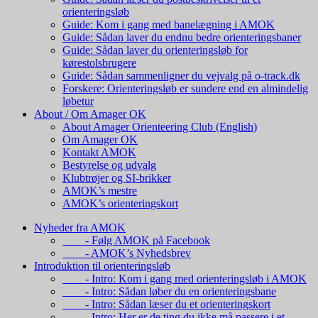
orienteringsløb
Guide: Kom i gang med banelægning i AMOK
Guide: Sådan laver du endnu bedre orienteringsbaner
Guide: Sådan laver du orienteringsløb for
kørestolsbrugere
Guide: Sådan sammenligner du vejvalg på o-track.dk
Forskere: Orienteringsløb er sundere end en almindelig
løbetur
About / Om Amager OK
About Amager Orienteering Club (English)
Om Amager OK
Kontakt AMOK
Bestyrelse og udvalg
Klubtrøjer og SI-brikker
AMOK’s mestre
AMOK’s orienteringskort
Nyheder fra AMOK
- Følg AMOK på Facebook
- AMOK’s Nyhedsbrev
Introduktion til orienteringsløb
- Intro: Kom i gang med orienteringsløb i AMOK
- Intro: Sådan løber du en orienteringsbane
- Intro: Sådan læser du et orienteringskort
- Intro: Her er de ting du ikke må passere i et