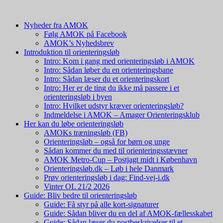
Nyheder fra AMOK
Følg AMOK på Facebook
AMOK’s Nyhedsbrev
Introduktion til orienteringsløb
Intro: Kom i gang med orienteringsløb i AMOK
Intro: Sådan løber du en orienteringsbane
Intro: Sådan læser du et orienteringskort
Intro: Her er de ting du ikke må passere i et
orienteringsløb i byen
Intro: Hvilket udstyr kræver orienteringsløb?
Indmeldelse i AMOK – Amager Orienteringsklub
Her kan du løbe orienteringsløb
AMOKs træningsløb (FB)
Orienteringsløb – også for børn og unge
Sådan kommer du med til orienteringsstævner
AMOK Metro-Cup – Postjagt midt i København
Orienteringsløb.dk – Løb i hele Danmark
Prøv orienteringsløb i dag: Find-vej-i.dk
Vinter OL 21/2 2026
Guide: Bliv bedre til orienteringsløb
Guide: Få styr på alle kort-signaturer
Guide: Sådan bliver du en del af AMOK-fællesskabet
Guide: Sådan læser du postbeskrivelser til et