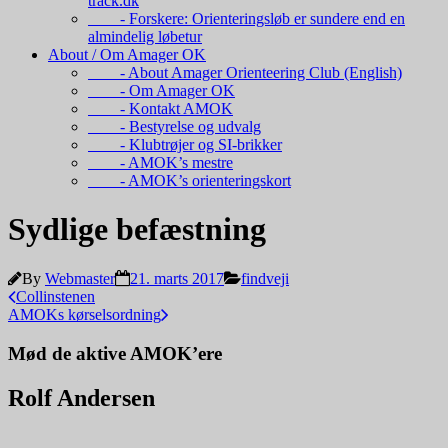
track.dk
- Forskere: Orienteringsløb er sundere end en
almindelig løbetur
About / Om Amager OK
- About Amager Orienteering Club (English)
- Om Amager OK
- Kontakt AMOK
- Bestyrelse og udvalg
- Klubtrøjer og SI-brikker
- AMOK’s mestre
- AMOK’s orienteringskort
Sydlige befæstning
By
Webmaster
21. marts 2017
findveji
Collinstenen
AMOKs kørselsordning
Mød de aktive AMOK’ere
Rolf Andersen