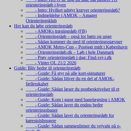
orienteringsløb i byen
- Intro: Hvilket udstyr kræver orienteringsløb?
- Indmeldelse i AMOK – Amager
Orienteringsklub
Her kan du løbe orienteringsløb
- AMOKs træningsløb (FB)
- Orienteringsløb – også for børn og unge
- Sådan kommer du med til orienteringsstævner
- AMOK Metro-Cup – Postjagt midt i København
- Orienteringsløb.dk – Løb i hele Danmark
- Prøv orienteringsløb i dag: Find-vej-i.dk
- Vinter OL 21/2 2026
Guide: Bliv bedre til orienteringsløb
- Guide: Få styr på alle kort-signaturer
- Guide: Sådan bliver du en del af AMOK-
fællesskabet
- Guide: Sådan læser du postbeskrivelser til et
orienteringsløb
- Guide: Kom i gang med banelægning i AMOK
- Guide: Sådan laver du endnu bedre
orienteringsbaner
- Guide: Sådan laver du orienteringsløb for
kørestolsbrugere
- Guide: Sådan sammenligner du vejvalg på o-