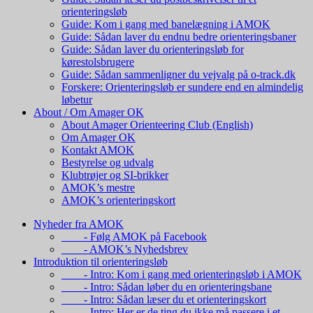
orienteringsløb
Guide: Kom i gang med banelægning i AMOK
Guide: Sådan laver du endnu bedre orienteringsbaner
Guide: Sådan laver du orienteringsløb for
kørestolsbrugere
Guide: Sådan sammenligner du vejvalg på o-track.dk
Forskere: Orienteringsløb er sundere end en almindelig
løbetur
About / Om Amager OK
About Amager Orienteering Club (English)
Om Amager OK
Kontakt AMOK
Bestyrelse og udvalg
Klubtrøjer og SI-brikker
AMOK’s mestre
AMOK’s orienteringskort
Nyheder fra AMOK
- Følg AMOK på Facebook
- AMOK’s Nyhedsbrev
Introduktion til orienteringsløb
- Intro: Kom i gang med orienteringsløb i AMOK
- Intro: Sådan løber du en orienteringsbane
- Intro: Sådan læser du et orienteringskort
- Intro: Her er de ting du ikke må passere i et