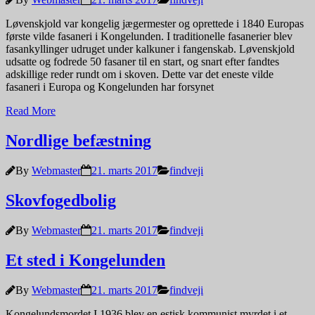
Løvenskjold var kongelig jægermester og oprettede i 1840 Europas
første vilde fasaneri i Kongelunden. I traditionelle fasanerier blev
fasankyllinger udruget under kalkuner i fangenskab. Løvenskjold
udsatte og fodrede 50 fasaner til en start, og snart efter fandtes
adskillige reder rundt om i skoven. Dette var det eneste vilde
fasaneri i Europa og Kongelunden har forsynet
Read More
Nordlige befæstning
By
Webmaster
21. marts 2017
findveji
Skovfogedbolig
By
Webmaster
21. marts 2017
findveji
Et sted i Kongelunden
By
Webmaster
21. marts 2017
findveji
Kongelundsmordet I 1936 blev en estisk kommunist myrdet i et