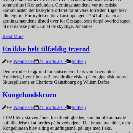
sommerhus i Kongelunden. Gerningsmændene var tre estiske
kommunister, der beskyldte offeret for at være forræder. Liget blev
tilintetgjort. Forbrydelsen blev først opdaget i 1941-42, da en af
gerningsmændene tilstod over for Gestapo, som derpå overlod sagen
til det danske politi. En af de skyldige, Johannes
Read More
En ikke helt tilfældig trærod
By
Webmaster
21. marts 2017
findveji
Denne rod er baggrund for slutscenen i Lars von Triers film
Antichrist, hvor filmens 2 hovedroller elsker på en gigantisk trærod.
Skuespillerene er Charlotte Gainsbourg og Willem Dafoe.
Kongelundskroen
By
Webmaster
21. marts 2017
findveji
I 1921 blev skoven åbnet for offentligheden, som hidtil kun havde
haft tilladelse til at færdes på hovedvejene. Det bragte nye tider, men
Kongelunden blev aldrig et udflugtsmål på linje med f.eks.