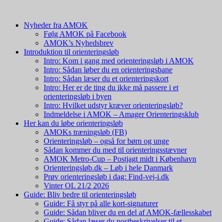
Nyheder fra AMOK
Følg AMOK på Facebook
AMOK’s Nyhedsbrev
Introduktion til orienteringsløb
Intro: Kom i gang med orienteringsløb i AMOK
Intro: Sådan løber du en orienteringsbane
Intro: Sådan læser du et orienteringskort
Intro: Her er de ting du ikke må passere i et
orienteringsløb i byen
Intro: Hvilket udstyr kræver orienteringsløb?
Indmeldelse i AMOK – Amager Orienteringsklub
Her kan du løbe orienteringsløb
AMOKs træningsløb (FB)
Orienteringsløb – også for børn og unge
Sådan kommer du med til orienteringsstævner
AMOK Metro-Cup – Postjagt midt i København
Orienteringsløb.dk – Løb i hele Danmark
Prøv orienteringsløb i dag: Find-vej-i.dk
Vinter OL 21/2 2026
Guide: Bliv bedre til orienteringsløb
Guide: Få styr på alle kort-signaturer
Guide: Sådan bliver du en del af AMOK-fællesskabet
Guide: Sådan læser du postbeskrivelser til et