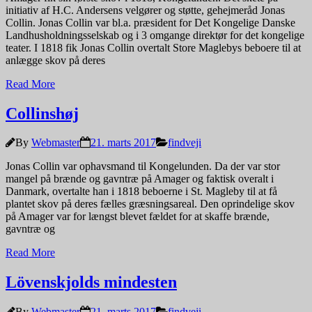
initiativ af H.C. Andersens velgører og støtte, gehejmeråd Jonas
Collin. Jonas Collin var bl.a. præsident for Det Kongelige Danske
Landhusholdningsselskab og i 3 omgange direktør for det kongelige
teater. I 1818 fik Jonas Collin overtalt Store Maglebys beboere til at
anlægge skov på deres
Read More
Collinshøj
By
Webmaster
21. marts 2017
findveji
Jonas Collin var ophavsmand til Kongelunden. Da der var stor
mangel på brænde og gavntræ på Amager og faktisk overalt i
Danmark, overtalte han i 1818 beboerne i St. Magleby til at få
plantet skov på deres fælles græsningsareal. Den oprindelige skov
på Amager var for længst blevet fældet for at skaffe brænde,
gavntræ og
Read More
Lövenskjolds mindesten
By
Webmaster
21. marts 2017
findveji