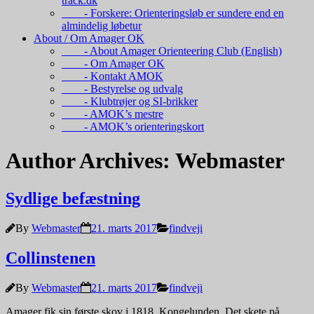
track.dk
- Forskere: Orienteringsløb er sundere end en
almindelig løbetur
About / Om Amager OK
- About Amager Orienteering Club (English)
- Om Amager OK
- Kontakt AMOK
- Bestyrelse og udvalg
- Klubtrøjer og SI-brikker
- AMOK’s mestre
- AMOK’s orienteringskort
Author Archives: Webmaster
Sydlige befæstning
By
Webmaster
21. marts 2017
findveji
Collinstenen
By
Webmaster
21. marts 2017
findveji
Amager fik sin første skov i 1818, Kongelunden. Det skete på