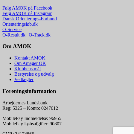
Følg AMOK på Facebook
Følg AMOK på Instagram
Dansk Orienterings-Forbund
Orienteringsløb.dk
O-Service
O-Result.dk
|
O-Track.dk
Om AMOK
Kontakt AMOK
Om Amager OK
Klubbens mål
Bestyrelse og udvalg
Vedtægter
Foreningsinformation
Arbejdernes Landsbank
Reg: 5325 – Konto: 0247612
MobilePay Indmeldelse: 96955
MobilePay Løbsafgifter: 90807
CVR: 34174865