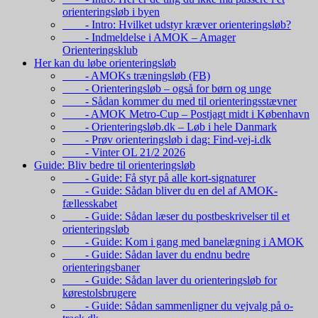
orienteringsløb i byen
- Intro: Hvilket udstyr kræver orienteringsløb?
- Indmeldelse i AMOK – Amager
Orienteringsklub
Her kan du løbe orienteringsløb
- AMOKs træningsløb (FB)
- Orienteringsløb – også for børn og unge
- Sådan kommer du med til orienteringsstævner
- AMOK Metro-Cup – Postjagt midt i København
- Orienteringsløb.dk – Løb i hele Danmark
- Prøv orienteringsløb i dag: Find-vej-i.dk
- Vinter OL 21/2 2026
Guide: Bliv bedre til orienteringsløb
- Guide: Få styr på alle kort-signaturer
- Guide: Sådan bliver du en del af AMOK-
fællesskabet
- Guide: Sådan læser du postbeskrivelser til et
orienteringsløb
- Guide: Kom i gang med banelægning i AMOK
- Guide: Sådan laver du endnu bedre
orienteringsbaner
- Guide: Sådan laver du orienteringsløb for
kørestolsbrugere
- Guide: Sådan sammenligner du vejvalg på o-