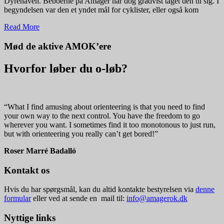
Dyrehaven. Beboerne på Amager har dog gradvist taget den til sig. I
begyndelsen var den et yndet mål for cyklister, eller også kom
Read More
Mød de aktive AMOK’ere
Hvorfor løber du o-løb?
“What I find amusing about orienteering is that you need to find
your own way to the next control. You have the freedom to go
wherever you want. I sometimes find it too monotonous to just run,
but with orienteering you really can’t get bored!”
Roser Marré Badalló
Kontakt os
Hvis du har spørgsmål, kan du altid kontakte bestyrelsen via
denne
formular
eller ved at sende en mail til:
info@amagerok.dk
Nyttige links